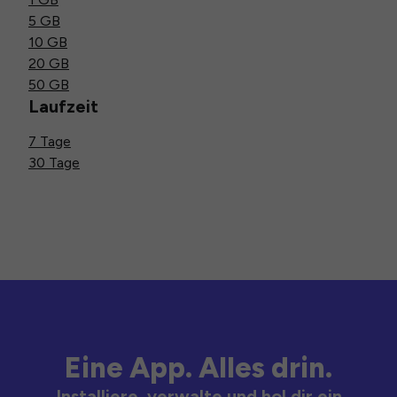
5 GB
10 GB
20 GB
50 GB
Laufzeit
7 Tage
30 Tage
Eine App. Alles drin.
Installiere, verwalte und hol dir ein