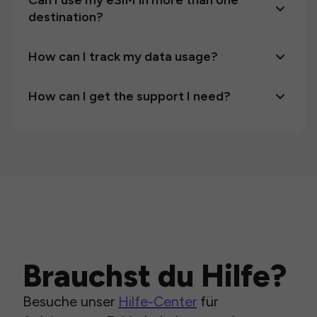
Can I use my eSIM in more than one
destination?
How can I track my data usage?
How can I get the support I need?
Brauchst du Hilfe?
Besuche unser
Hilfe-Center
für