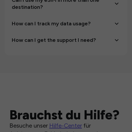
Can I use my eSIM in more than one
destination?
How can I track my data usage?
How can I get the support I need?
Brauchst du Hilfe?
Besuche unser
Hilfe-Center
für