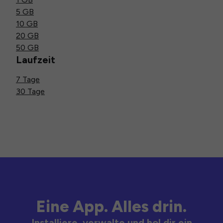
5 GB
10 GB
20 GB
50 GB
Laufzeit
7 Tage
30 Tage
Eine App. Alles drin.
Installiere, verwalte und hol dir ein