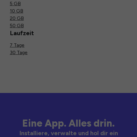
5 GB
10 GB
20 GB
50 GB
Laufzeit
7 Tage
30 Tage
Eine App. Alles drin.
Installiere, verwalte und hol dir ein