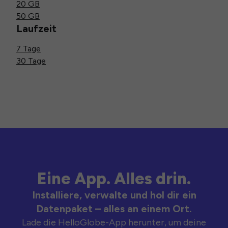
20 GB
50 GB
Laufzeit
7 Tage
30 Tage
Eine App. Alles drin.
Installiere, verwalte und hol dir ein
Datenpaket – alles an einem Ort.
Lade die HelloGlobe-App herunter, um deine