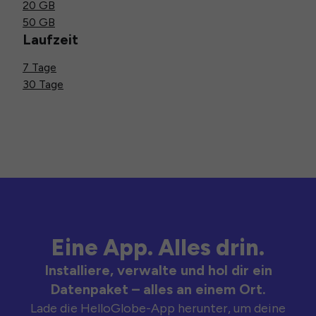
20 GB
50 GB
Laufzeit
7 Tage
30 Tage
Eine App. Alles drin.
Installiere, verwalte und hol dir ein
Datenpaket – alles an einem Ort.
Lade die HelloGlobe-App herunter, um deine