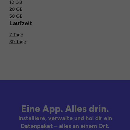
10 GB
20 GB
50 GB
Laufzeit
7 Tage
30 Tage
Eine App. Alles drin.
Installiere, verwalte und hol dir ein
Datenpaket – alles an einem Ort.