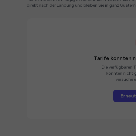
direkt nach der Landung und bleiben Sie in ganz Guatema
Tarife konnten 
Die verfügbaren Ta
konnten nicht g
versuche e
Erneut