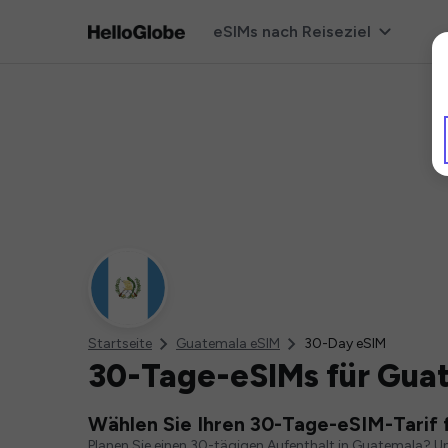
eSIMs nach Reiseziel
Startseite
Guatemala eSIM
30-Day eSIM
30-Tage-eSIMs für Gua
Wählen Sie Ihren 30-Tage-eSIM-Tarif 
Planen Sie einen 30-tägigen Aufenthalt in Guatemala? Uns