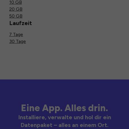
10 GB
20 GB
50 GB
Laufzeit
7 Tage
30 Tage
Eine App. Alles drin.
Installiere, verwalte und hol dir ein
Datenpaket – alles an einem Ort.