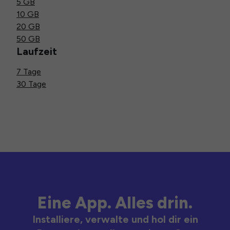
5 GB
10 GB
20 GB
50 GB
Laufzeit
7 Tage
30 Tage
Eine App. Alles drin.
Installiere, verwalte und hol dir ein