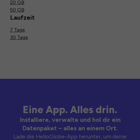
20 GB
50 GB
Laufzeit
7 Tage
30 Tage
Eine App. Alles drin.
Installiere, verwalte und hol dir ein
Datenpaket – alles an einem Ort.
Lade die HelloGlobe-App herunter, um deine