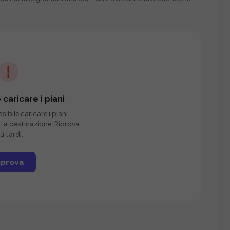
 caricare i piani
ibile caricare i piani
sta destinazione. Riprova
ù tardi.
iprova