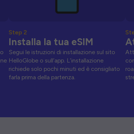
Step 2
St
Installa la tua eSIM
A
to
Segui le istruzioni di installazione sul sito
Att
one
HelloGlobe o sull’app. L’installazione
con
richiede solo pochi minuti ed è consigliato
roa
farla prima della partenza.
str