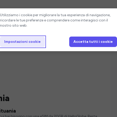
Impostazioni cookie
Utilizziamo i cookie per migliorare la tua esperienza di navigazione,
ricordare le tue preferenze e comprendere come interagisci con il
nostro sito web.
Impostazioni cookie
Accetta tutti i cookie
nia
ituania
i cui hai bisogno con una eSIM da 20GB di HelloGlobe. Resta