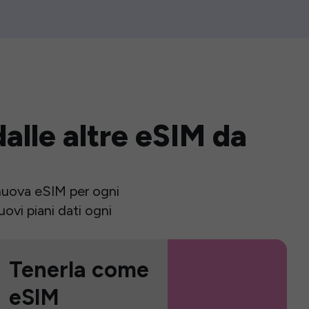
alle altre eSIM da
a nuova eSIM per ogni
ovi piani dati ogni
Tenerla come
eSIM