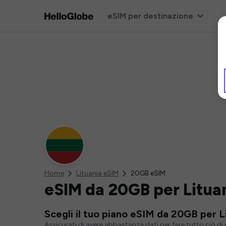
eSIM per destinazione
Home
Lituania eSIM
20GB eSIM
eSIM da 20GB per Litua
Scegli il tuo piano eSIM da 20GB per L
Assicurati di avere abbastanza dati per fare tutto ciò d