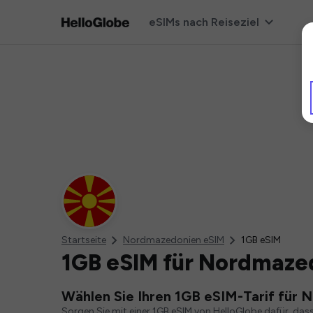
eSIMs nach Reiseziel
Startseite
Nordmazedonien eSIM
1GB eSIM
1GB eSIM für Nordmaze
Wählen Sie Ihren 1GB eSIM-Tarif für
Sorgen Sie mit einer 1GB eSIM von HelloGlobe dafür, das