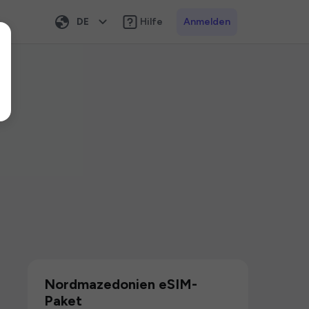
DE
Hilfe
Anmelden
Nordmazedonien eSIM-
Paket