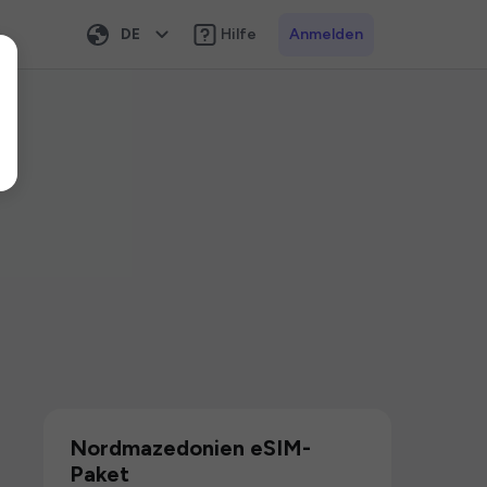
DE
Hilfe
Anmelden
Nordmazedonien eSIM-
Paket