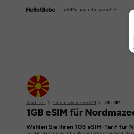
eSIMs nach Reiseziel
Startseite
Nordmazedonien eSIM
1GB eSIM
1GB eSIM für Nordmaze
Wählen Sie Ihren 1GB eSIM-Tarif für
Sorgen Sie mit einer 1GB eSIM von HelloGlobe dafür, das