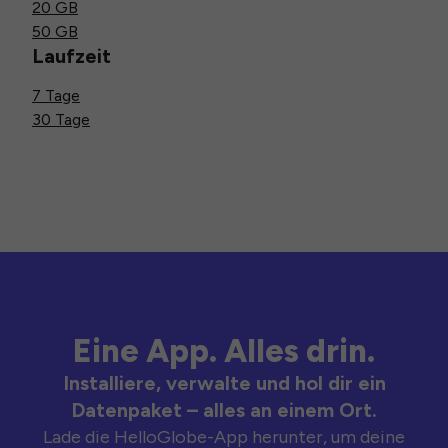
20 GB
50 GB
Laufzeit
7 Tage
30 Tage
Eine App. Alles drin.
Installiere, verwalte und hol dir ein
Datenpaket – alles an einem Ort.
Lade die HelloGlobe-App herunter, um deine