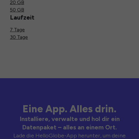
20 GB
50 GB
Laufzeit
7 Tage
30 Tage
Eine App. Alles drin.
Installiere, verwalte und hol dir ein
Datenpaket – alles an einem Ort.
Lade die HelloGlobe-App herunter, um deine