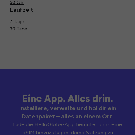
50 GB
Laufzeit
7 Tage
30 Tage
Eine App. Alles drin.
Installiere, verwalte und hol dir ein
Datenpaket – alles an einem Ort.
Lade die HelloGlobe-App herunter, um deine
eSIM hinzuzufügen, deine Nutzung zu