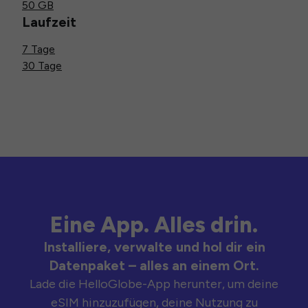
50 GB
Laufzeit
7 Tage
30 Tage
Eine App. Alles drin.
Installiere, verwalte und hol dir ein
Datenpaket – alles an einem Ort.
Lade die HelloGlobe-App herunter, um deine
eSIM hinzuzufügen, deine Nutzung zu