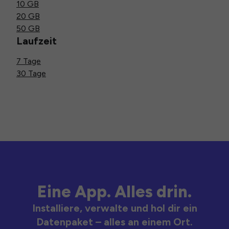
10 GB
20 GB
50 GB
Laufzeit
7 Tage
30 Tage
Eine App. Alles drin.
Installiere, verwalte und hol dir ein
Datenpaket – alles an einem Ort.