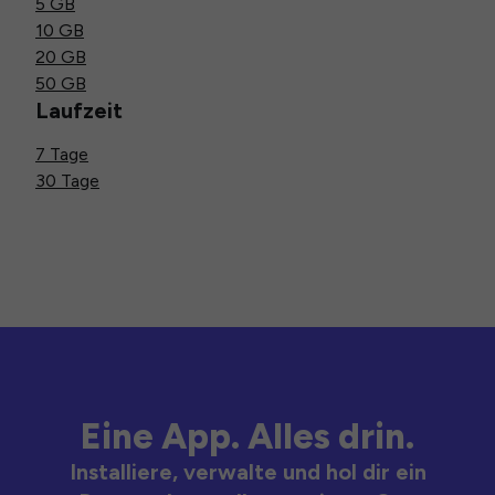
5 GB
10 GB
20 GB
50 GB
Laufzeit
7 Tage
30 Tage
Eine App. Alles drin.
Installiere, verwalte und hol dir ein