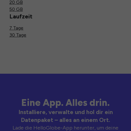
20 GB
50 GB
Laufzeit
7 Tage
30 Tage
Eine App. Alles drin.
Installiere, verwalte und hol dir ein
Datenpaket – alles an einem Ort.
Lade die HelloGlobe-App herunter, um deine