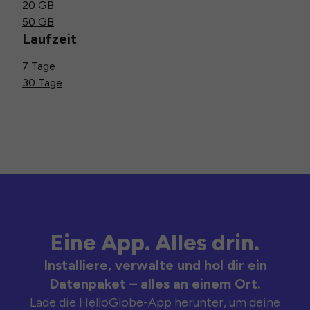
20 GB
50 GB
Laufzeit
7 Tage
30 Tage
Eine App. Alles drin.
Installiere, verwalte und hol dir ein
Datenpaket – alles an einem Ort.
Lade die HelloGlobe-App herunter, um deine