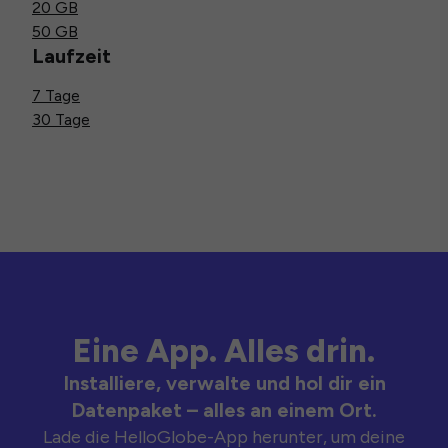
20 GB
50 GB
Laufzeit
7 Tage
30 Tage
Eine App. Alles drin.
Installiere, verwalte und hol dir ein
Datenpaket – alles an einem Ort.
Lade die HelloGlobe-App herunter, um deine