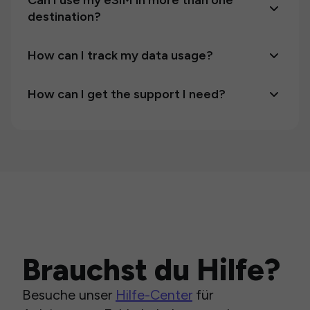
Can I use my eSIM in more than one
destination?
How can I track my data usage?
How can I get the support I need?
Brauchst du Hilfe?
Besuche unser
Hilfe-Center
für