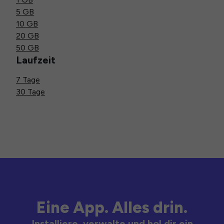
5 GB
10 GB
20 GB
50 GB
Laufzeit
7 Tage
30 Tage
Eine App. Alles drin.
Installiere, verwalte und hol dir ein