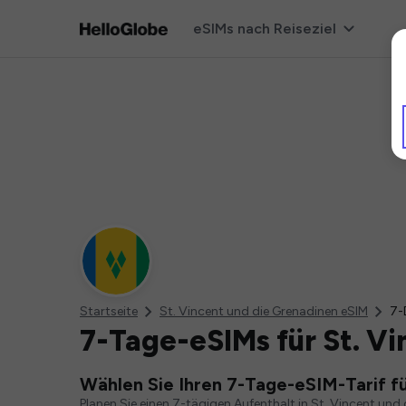
eSIMs nach Reiseziel
Startseite
St. Vincent und die Grenadinen eSIM
7-
7-Tage-eSIMs für St. V
Wählen Sie Ihren 7-Tage-eSIM-Tarif fü
Planen Sie einen 7-tägigen Aufenthalt in St. Vincent und