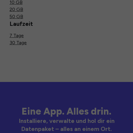
10 GB
20 GB
50 GB
Laufzeit
7 Tage
30 Tage
Eine App. Alles drin.
Installiere, verwalte und hol dir ein
Datenpaket – alles an einem Ort.