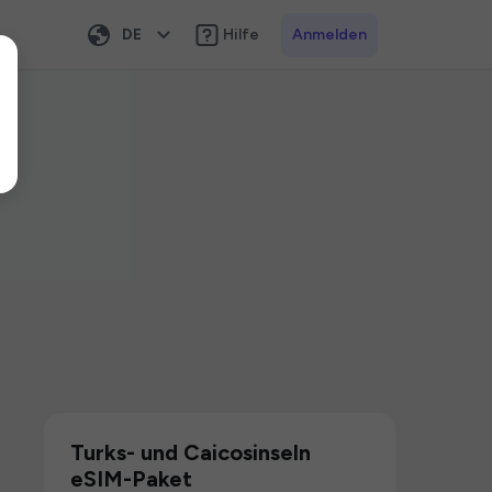
DE
Hilfe
Anmelden
Turks- und Caicosinseln
eSIM-Paket