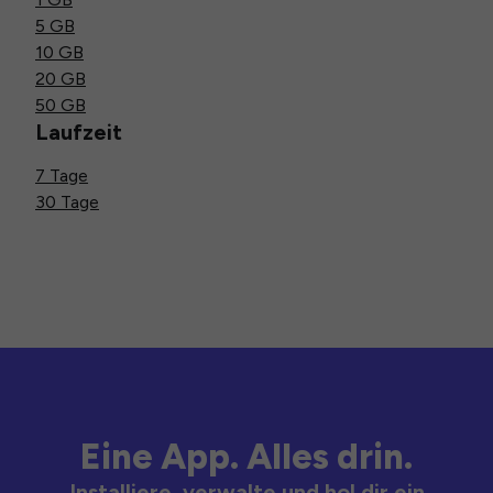
5 GB
10 GB
20 GB
50 GB
Laufzeit
7 Tage
30 Tage
Eine App. Alles drin.
Installiere, verwalte und hol dir ein