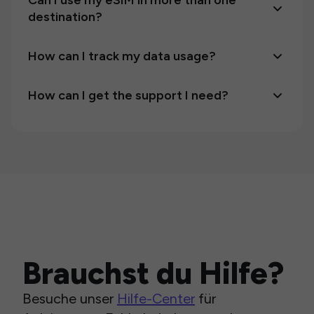
Can I use my eSIM in more than one
destination?
How can I track my data usage?
How can I get the support I need?
Brauchst du Hilfe?
Besuche unser
Hilfe-Center
für