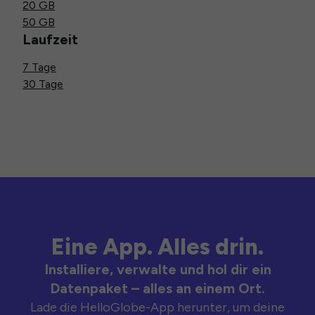
20 GB
50 GB
Laufzeit
7 Tage
30 Tage
Eine App. Alles drin.
Installiere, verwalte und hol dir ein
Datenpaket – alles an einem Ort.
Lade die HelloGlobe-App herunter, um deine