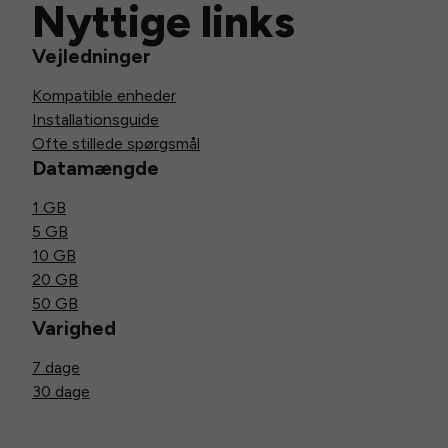
Nyttige links
Vejledninger
Kompatible enheder
Installationsguide
Ofte stillede spørgsmål
Datamængde
1 GB
5 GB
10 GB
20 GB
50 GB
Varighed
7 dage
30 dage