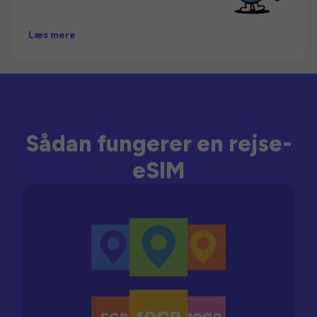
Læs mere
Sådan fungerer en rejse-
eSIM