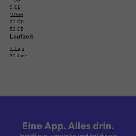
5 GB
10 GB
20 GB
50 GB
Laufzeit
7 Tage
30 Tage
Eine App. Alles drin.
Installiere, verwalte und hol dir ein