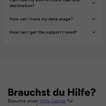
Can I use my eSIM in more than one
destination?
How can I track my data usage?
How can I get the support I need?
Brauchst du Hilfe?
Besuche unser
Hilfe-Center
für