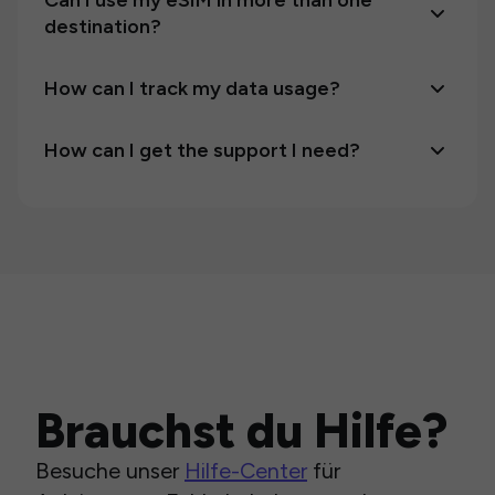
Can I use my eSIM in more than one
destination?
How can I track my data usage?
How can I get the support I need?
Brauchst du Hilfe?
Besuche unser
Hilfe-Center
für