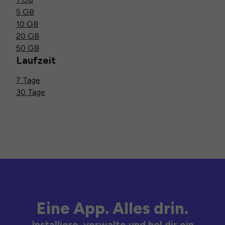
5 GB
10 GB
20 GB
50 GB
Laufzeit
7 Tage
30 Tage
Eine App. Alles drin.
Installiere, verwalte und hol dir ein