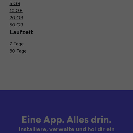
5 GB
10 GB
20 GB
50 GB
Laufzeit
7 Tage
30 Tage
Eine App. Alles drin.
Installiere, verwalte und hol dir ein