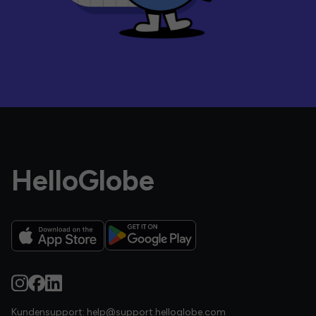
HelloGlobe
Kundensupport:
help@support.helloglobe.com