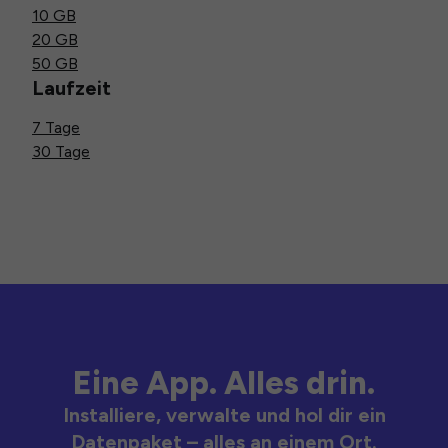
10 GB
20 GB
50 GB
Laufzeit
7 Tage
30 Tage
Eine App. Alles drin.
Installiere, verwalte und hol dir ein
Datenpaket – alles an einem Ort.