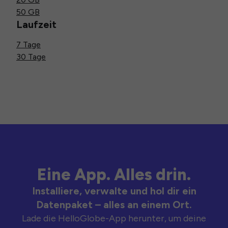
50 GB
Laufzeit
7 Tage
30 Tage
Eine App. Alles drin.
Installiere, verwalte und hol dir ein
Datenpaket – alles an einem Ort.
Lade die HelloGlobe-App herunter, um deine