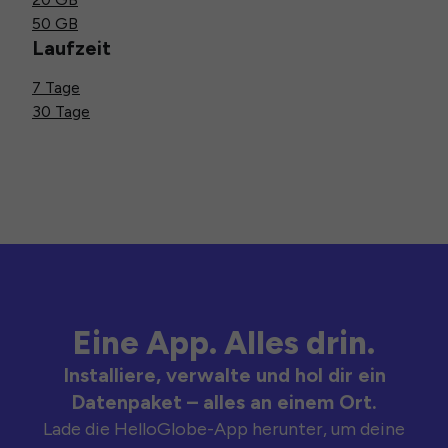
50 GB
Laufzeit
7 Tage
30 Tage
Eine App. Alles drin.
Installiere, verwalte und hol dir ein
Datenpaket – alles an einem Ort.
Lade die HelloGlobe-App herunter, um deine