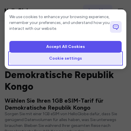
Anmelden
Cookie settings
We use cookies to enhance your browsing experience,
remember your preferences, and understand how you
interact with our website.
Accept All Cookies
Startseite
Demokratische Republik Kongo eSIM
1GB eSIM
Cookie settings
1GB eSIM für
Demokratische Republik
Kongo
Wählen Sie Ihren 1GB eSIM-Tarif für
Demokratische Republik Kongo
Sorgen Sie mit einer 1GB eSIM von HelloGlobe dafür, dass Sie
genügend Datenvolumen für alles haben, was Sie unterwegs
brauchen. Bleiben Sie während Ihrer gesamten Reise nach