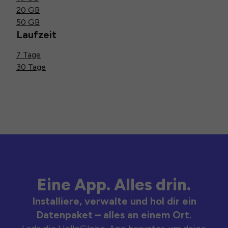
20 GB
50 GB
Laufzeit
7 Tage
30 Tage
Eine App. Alles drin.
Installiere, verwalte und hol dir ein
Datenpaket – alles an einem Ort.