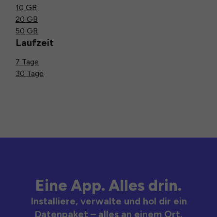
10 GB
20 GB
50 GB
Laufzeit
7 Tage
30 Tage
Eine App. Alles drin.
Installiere, verwalte und hol dir ein
Datenpaket – alles an einem Ort.