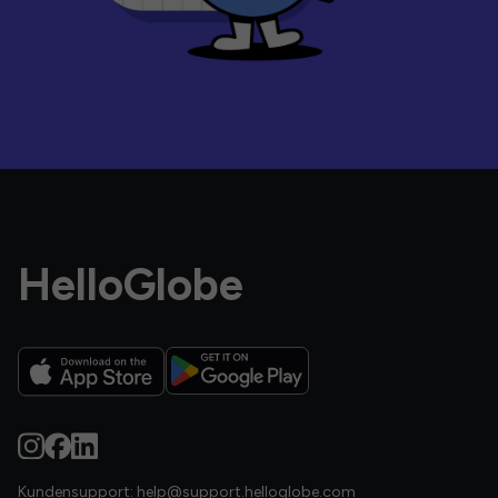
HelloGlobe
Kundensupport:
help@support.helloglobe.com