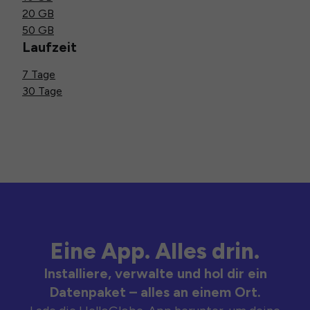
20 GB
50 GB
Laufzeit
7 Tage
30 Tage
Eine App. Alles drin.
Installiere, verwalte und hol dir ein
Datenpaket – alles an einem Ort.