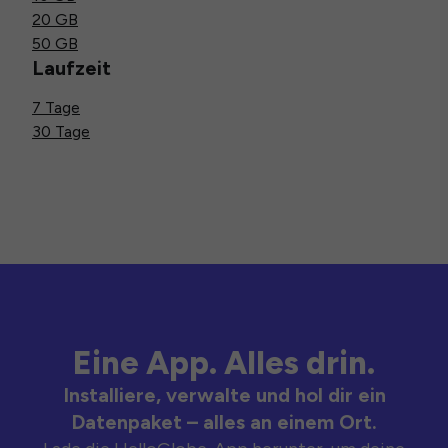
20 GB
50 GB
Laufzeit
7 Tage
30 Tage
Eine App. Alles drin.
Installiere, verwalte und hol dir ein
Datenpaket – alles an einem Ort.