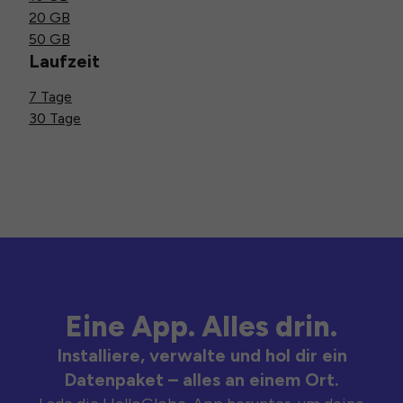
20 GB
50 GB
Laufzeit
7 Tage
30 Tage
Eine App. Alles drin.
Installiere, verwalte und hol dir ein
Datenpaket – alles an einem Ort.