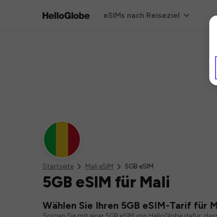
eSIMs nach Reiseziel
Startseite
Mali eSIM
5GB eSIM
5GB eSIM für Mali
Wählen Sie Ihren 5GB eSIM-Tarif für M
Sorgen Sie mit einer 5GB eSIM von HelloGlobe dafür, das