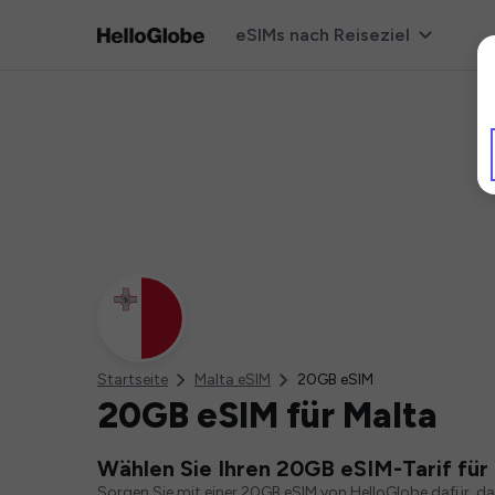
eSIMs nach Reiseziel
Startseite
Malta eSIM
20GB eSIM
20GB eSIM für Malta
Wählen Sie Ihren 20GB eSIM-Tarif für
Sorgen Sie mit einer 20GB eSIM von HelloGlobe dafür, d