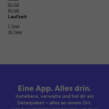
20 GB
50 GB
Laufzeit
7 Tage
30 Tage
Eine App. Alles drin.
Installiere, verwalte und hol dir ein
Datenpaket – alles an einem Ort.