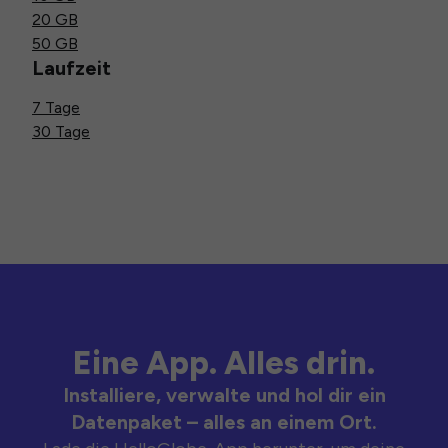
20 GB
50 GB
Laufzeit
7 Tage
30 Tage
Eine App. Alles drin.
Installiere, verwalte und hol dir ein
Datenpaket – alles an einem Ort.