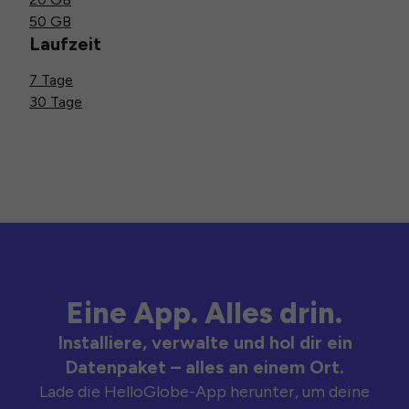
50 GB
Laufzeit
7 Tage
30 Tage
Eine App. Alles drin.
Installiere, verwalte und hol dir ein
Datenpaket – alles an einem Ort.
Lade die HelloGlobe-App herunter, um deine