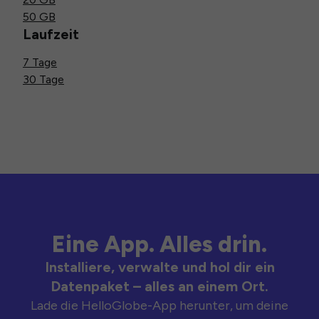
50 GB
Laufzeit
7 Tage
30 Tage
Eine App. Alles drin.
Installiere, verwalte und hol dir ein
Datenpaket – alles an einem Ort.
Lade die HelloGlobe-App herunter, um deine