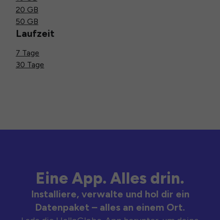
20 GB
50 GB
Laufzeit
7 Tage
30 Tage
Eine App. Alles drin.
Installiere, verwalte und hol dir ein
Datenpaket – alles an einem Ort.