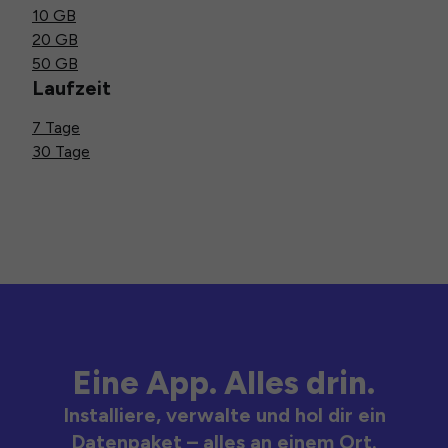
10 GB
20 GB
50 GB
Laufzeit
7 Tage
30 Tage
Eine App. Alles drin.
Installiere, verwalte und hol dir ein
Datenpaket – alles an einem Ort.