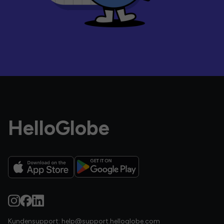
HelloGlobe
Kundensupport:
help@support.helloglobe.com