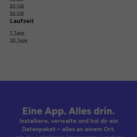
20 GB
50 GB
Laufzeit
7 Tage
30 Tage
Eine App. Alles drin.
Installiere, verwalte und hol dir ein
Datenpaket – alles an einem Ort.